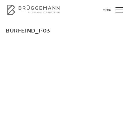
Menu
BURFEIND_1-03
SHOWROOM
JOBS
WOHNEN
BAD
KÜCHE
GEWERBEOBJEKTE