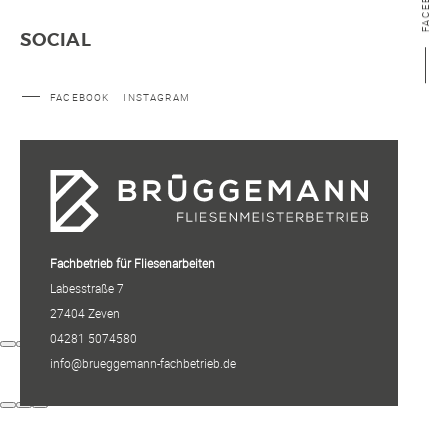
FACEBOOK
SOCIAL
FACEBOOK
INSTAGRAM
Fachbetrieb für Fliesenarbeiten
Labesstraße 7
27404 Zeven
04281 5074580
info@brueggemann-fachbetrieb.de