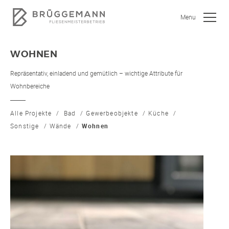
Menu
WOHNEN
Repräsentativ, einladend und gemütlich – wichtige Attribute für
Wohnbereiche
Alle Projekte
Bad
Gewerbeobjekte
Küche
SHOWROOM
Sonstige
Wände
Wohnen
JOBS
WOHNEN
BAD
KÜCHE
GEWERBEOBJEKTE