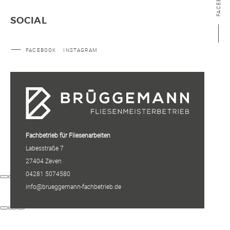
FACEBOOK
SOCIAL
FACEBOOK
INSTAGRAM
Fachbetrieb für Fliesenarbeiten
Labesstraße 7
27404 Zeven
04281 5074580
info@brueggemann-fachbetrieb.de