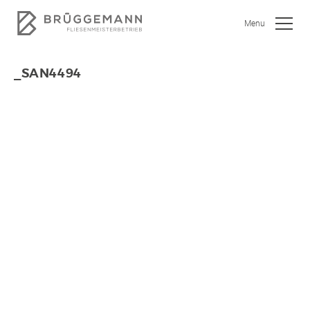
Menu
_SAN4494
SHOWROOM
JOBS
WOHNEN
BAD
KÜCHE
GEWERBEOBJEKTE