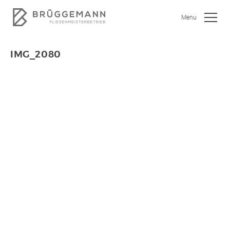
Menu
IMG_2080
SHOWROOM
JOBS
WOHNEN
BAD
KÜCHE
GEWERBEOBJEKTE