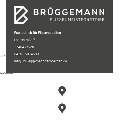
Fachbetrieb für Fliesenarbeiten
Labesstraße 7
27404 Zeven
04281 5074580
info@brueggemann-fachbetrieb.de