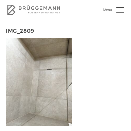
Menu
IMG_2809
SHOWROOM
JOBS
WOHNEN
BAD
KÜCHE
GEWERBEOBJEKTE