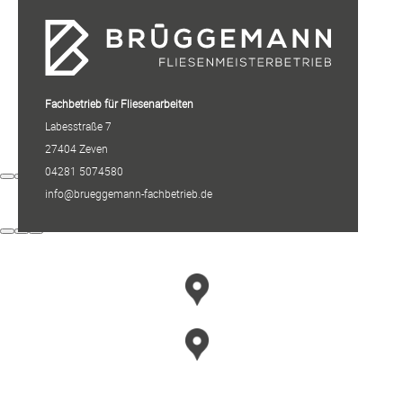
Fachbetrieb für Fliesenarbeiten
Labesstraße 7
27404 Zeven
04281 5074580
info@brueggemann-fachbetrieb.de