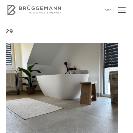
Menu
29
SHOWROOM
JOBS
WOHNEN
BAD
KÜCHE
GEWERBEOBJEKTE