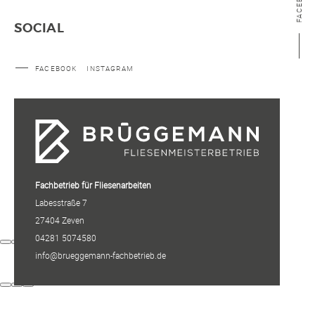
FACEBOOK
SOCIAL
FACEBOOK
INSTAGRAM
Fachbetrieb für Fliesenarbeiten
Labesstraße 7
27404 Zeven
04281 5074580
info@brueggemann-fachbetrieb.de