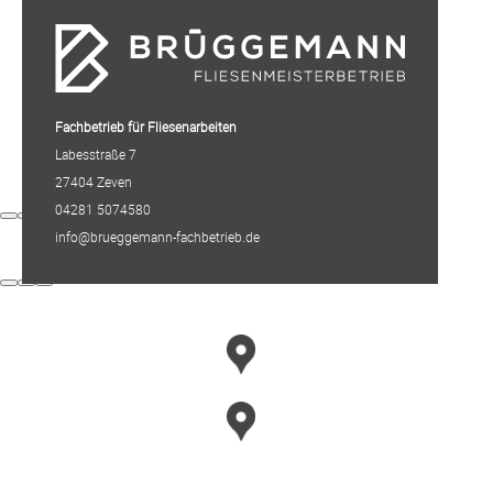
Fachbetrieb für Fliesenarbeiten
Labesstraße 7
27404 Zeven
04281 5074580
info@brueggemann-fachbetrieb.de