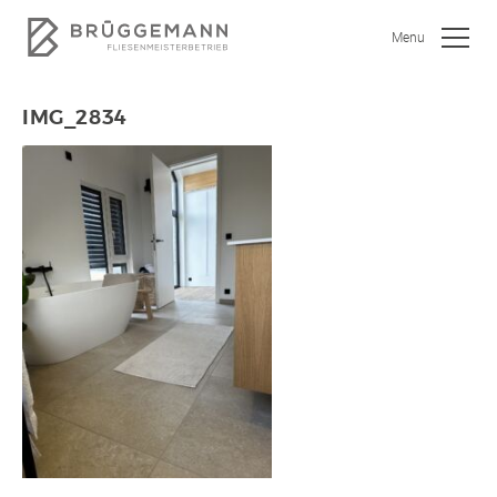
Menu
IMG_2834
SHOWROOM
JOBS
WOHNEN
BAD
KÜCHE
GEWERBEOBJEKTE