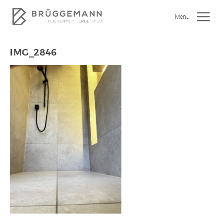
Menu
IMG_2846
SHOWROOM
JOBS
WOHNEN
BAD
KÜCHE
GEWERBEOBJEKTE