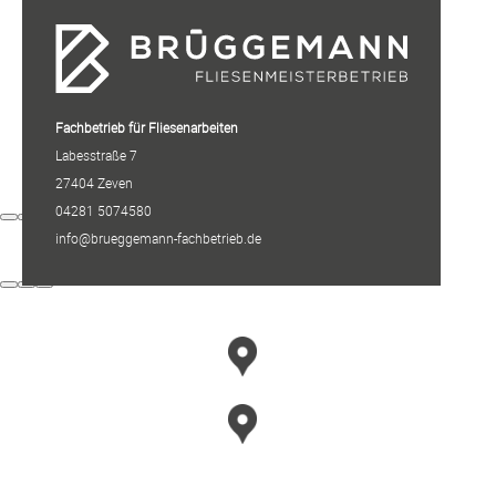
Fachbetrieb für Fliesenarbeiten
Labesstraße 7
27404 Zeven
04281 5074580
info@brueggemann-fachbetrieb.de