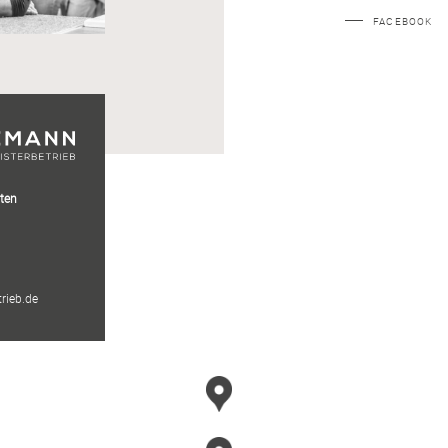
FACEBOOK
iten
rieb.de