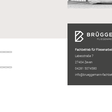
Fachbetrieb für Fliesenarbe
Labesstraße 7
27404 Zeven
04281 5074580
info@brueggemann-fachbet