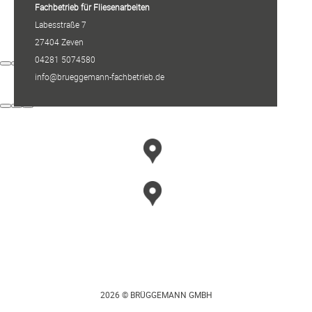
Fachbetrieb für Fliesenarbeiten
Labesstraße 7
27404 Zeven
04281 5074580
info@brueggemann-fachbetrieb.de
2026 © BRÜGGEMANN GMBH