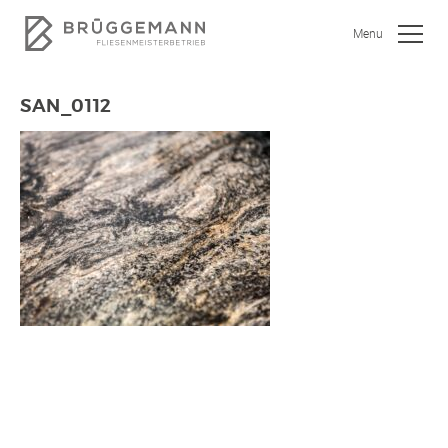
Menu
SAN_0112
SHOWROOM
JOBS
WOHNEN
BAD
KÜCHE
GEWERBEOBJEKTE