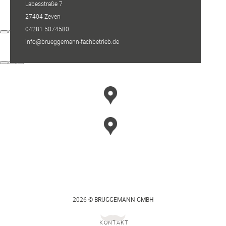
Labesstraße 7
27404 Zeven
04281 5074580
info@brueggemann-fachbetrieb.de
2026 © BRÜGGEMANN GMBH
KONTAKT