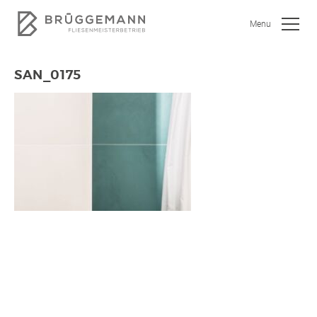
Menu
SAN_0175
SHOWROOM
JOBS
WOHNEN
BAD
KÜCHE
GEWERBEOBJEKTE