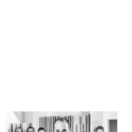
SONSTIGE
WAND- UND FUSSBODENHEIZUNG
BERATUNG UND PLANUNG