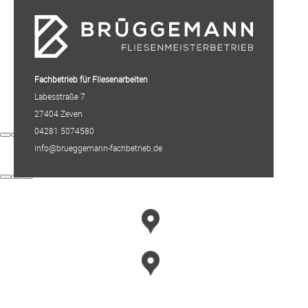
Fachbetrieb für Fliesenarbeiten
Labesstraße 7
27404 Zeven
04281 5074580
info@brueggemann-fachbetrieb.de