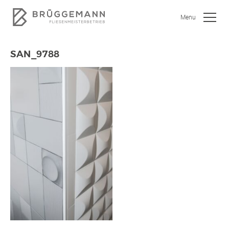
Menu
SAN_9788
SHOWROOM
JOBS
WOHNEN
BAD
KÜCHE
GEWERBEOBJEKTE