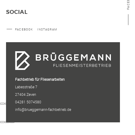
FACEBOOK
SOCIAL
FACEBOOK
INSTAGRAM
Fachbetrieb für Fliesenarbeiten
Labesstraße 7
27404 Zeven
04281 5074580
info@brueggemann-fachbetrieb.de