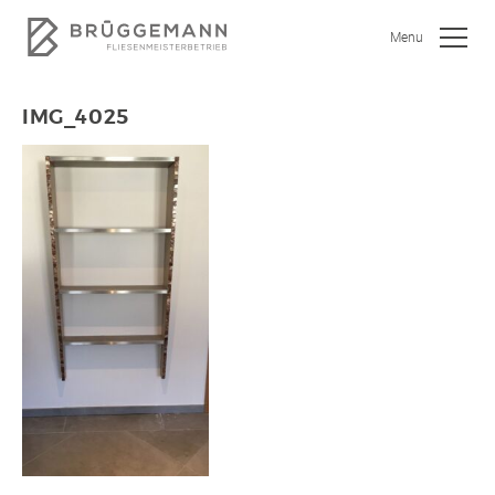
Menu
IMG_4025
SHOWROOM
JOBS
WOHNEN
BAD
KÜCHE
GEWERBEOBJEKTE