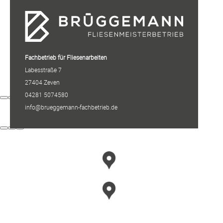
Fachbetrieb für Fliesenarbeiten
Labesstraße 7
27404 Zeven
04281 5074580
info@brueggemann-fachbetrieb.de