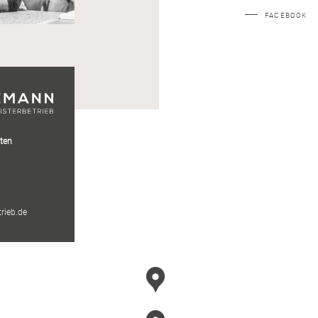
FACEBOOK
iten
rieb.de