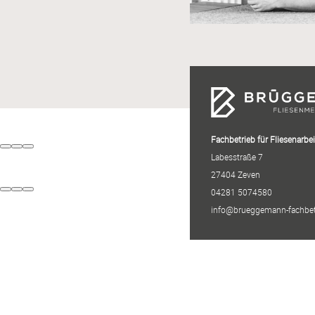
Fachbetrieb für Fliesenarbe
Labesstraße 7
27404 Zeven
04281 5074580
info@brueggemann-fachbet